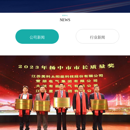
资讯中心
NEWS
公司新闻
行业新闻