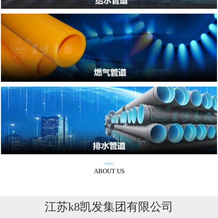
企业简介
ABOUT US
江苏k8凯发集团有限公司