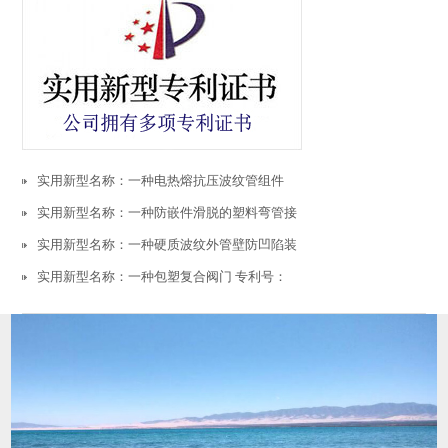
实用新型名称：一种电热熔抗压波纹管组件
实用新型名称：一种防嵌件滑脱的塑料弯管接
实用新型名称：一种硬质波纹外管壁防凹陷装
实用新型名称：一种包塑复合阀门 专利号：