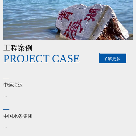
工程案例
PROJECT CASE
了解更多
中远海运
...
中国水务集团
...