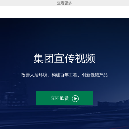
查看更多
集团宣传视频
改善人居环境、构建百年工程、创新低碳产品
立即欣赏